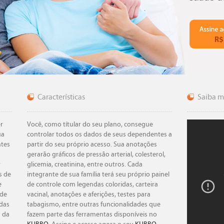
Características
Saiba m
r
Você, como títular do seu plano, consegue
ua
controlar todos os dados de seus dependentes a
ntes
partir do seu próprio acesso. Sua anotações
gerarão gráficos de pressão arterial, colesterol,
r
glicemia, creatinina, entre outros. Cada
s de
integrante de sua família terá seu próprio painel
e
de controle com legendas coloridas, carteira
 de
vacinal, anotações e aferições, testes para
adas
tabagismo, entre outras funcionalidades que
 da
fazem parte das ferramentas disponíveis no